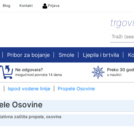
Blog
Kontakt
Prijava
trgov
|
Pribor za bojanje
|
Smole
|
Ljepila i brtvila
|
Ko
Ne odgovara?
Preko 30 god
mogućnost povrata 14 dana
u nautici
a
Ispod vodene linije
Propele Osovine
ele Osovine
ativna zaštita propela, osovina