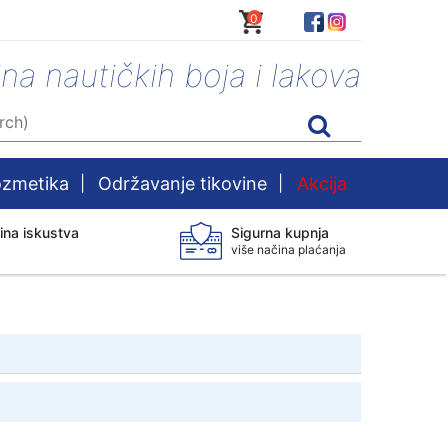
0
ina nautičkih boja i lakova
zmetika
|
Održavanje tikovine
|
Akcija
ina iskustva
Sigurna kupnja
više načina plaćanja