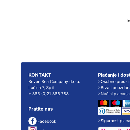
I
KONTAKT
Plaćanje i dos
Seven Sea Company d.o.o.
>Osobno preuzi
Lučica 7, Split
>Brza i pouzdan
+ 385 (0)21 386 788
>Načini plaćanja
Pratite nas
>Sigurnost plaća
Facebook