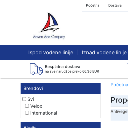
Početna
Dostava
Ispod vodene linije
|
Iznad vodene linije
Besplatna dostava
na sve narudžbe preko 66.36 EUR
Početn
Brendovi
Prop
Svi
Velox
Antiveget
International
Akcija