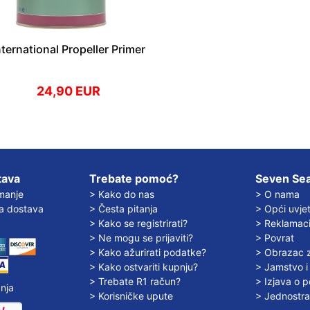
nternational Propeller Primer
24,90 EUR
tava
Trebate pomoć?
Seven Sea
manje
> Kako do nas
> O nama
a dostava
> Česta pitanja
> Opći uvjet
> Kako se registrirati?
> Reklamacij
> Ne mogu se prijaviti?
> Povrat
> Kako ažurirati podatke?
> Obrazac z
> Kako ostvariti kupnju?
> Jamstvo i 
> Trebate R1 račun?
> Izjava o po
nja
> Korisničke upute
> Jednostra