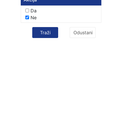
Da
Ne
Traži
Odustani