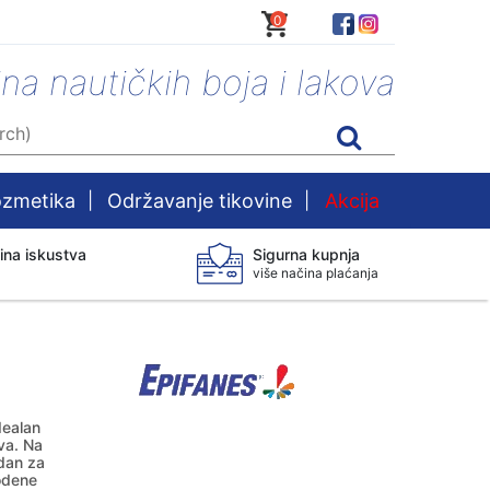
0
ina nautičkih boja i lakova
zmetika
|
Održavanje tikovine
|
Akcija
ina iskustva
Sigurna kupnja
više načina plaćanja
dealan
va. Na
odan za
odene