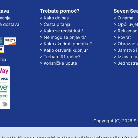
tava
Trebate pomoć?
Seven Sea
manje
> Kako do nas
> O nama
a dostava
> Česta pitanja
> Opći uvjet
> Kako se registrirati?
> Reklamacij
> Ne mogu se prijaviti?
> Povrat
> Kako ažurirati podatke?
> Obrazac z
> Kako ostvariti kupnju?
> Jamstvo i 
> Trebate R1 račun?
> Izjava o po
nja
> Korisničke upute
> Jednostra
Copyright (C) 2026 S