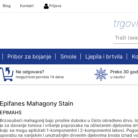
Blog
Kontakt
Prijava
trgov
|
Pribor za bojanje
|
Smole
|
Ljepila i brtvila
|
Ko
Ne odgovara?
Preko 30 god
mogućnost povrata 14 dana
u nautici
Epifanes Mahagony Stain
EPIMAHS
Brzosušeći mahagonij bajc prodire duboko u čisto obrađeno drvo. I
je za davanje tonova i vršenje popravaka na oštećenim djelovima dr
bajc se mogu aplicirati 1-komponentni i 2-komponentni lakovi. Pog
uporabu na vanjskim i unutrašnjim drvenim djelovima broda iznad v